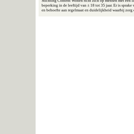
Stichting Content Wonen richt zich op mensen met een li
beperking in de leeftijd van ± 18 tot 35 jaar. Er is sprak
en behoefte aan regelmaat en duidelijkheid waarbij zorg 